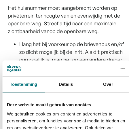
Het huisnummer moet aangebracht worden op
privéterrein ter hoogte van en evenwijdig met de
openbare weg. Streef altijd naar een maximale
zichtbaarheid vanop de openbare weg.
Hang het bij voorkeur op de brievenbus en/of
zo dicht mogelijk bij de inrit. Als dit praktisch
onmogelijk is, mag het op een andere drager,
zoals een omheining of paaltje.
Het nummer moet op een hoogte tussen 0,5
en 1,5 meter hangen.
Toestemming
Details
Over
Als de voorgevel van het gebouw zich op
minder dan 8 meter van het openbaar
Deze website maakt gebruik van cookies
domein (rooilijn) bevindt, mag het nummer op
de voorgevel bevestigd worden, rechts naast
We gebruiken cookies om content en advertenties te
personaliseren, om functies voor social media te bieden en
de voornaamste deur en op een hoogte
om ons websiteverkeer te analyseren. Ook delen we