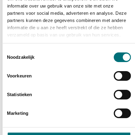
tussen 1,5 en 2 meter.
informatie over uw gebruik van onze site met onze
partners voor social media, adverteren en analyse. Deze
Contact
partners kunnen deze gegevens combineren met andere
Onthaal Bilzen
informatie die u aan ze heeft verstrekt of die ze hebben
verzameld op basis van uw gebruik van hun services.
Adres
Klantencontactcentrum (Bilzen)
Deken Paquayplein 1
Toestemmingsselectie
,
3740
Bilzen-Hoeselt
Noodzakelijk
Tel.
089 39 74 00
E-mail
info
@
bilzenhoeselt.be
Voorkeuren
Statistieken
Vandaag
Morgen
09:00
-
12:00
Marketing
Open
13:30
-
15:00