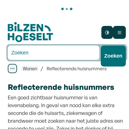
Naar inhoud
Bilzen-Hoeselt
Hoog con
Me
Waarmee kunnen we jou helpen?
Zoeken
Wonen
Reflecterende huisnummers
Toon alle broodkruimel items
Reflecterende huisnummers
Een goed zichtbaar huisnummer is van
levensbelang. In geval van nood kan elke extra
seconde die de huisarts, ziekenwagen of
brandweer moet zoeken naar het juiste adres een
seconde te veel zijn. Zeker in het donker of bij