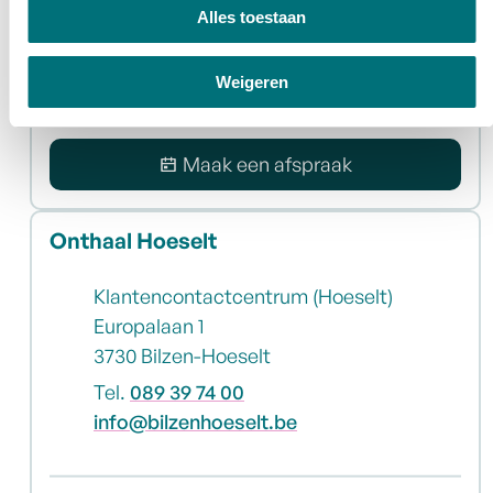
Telefonisch bereikbaar
Alles toestaan
Onthaal Bilzen
Alle openingsuren
Weigeren
Maak een afspraak
Onthaal Hoeselt
Adres
Klantencontactcentrum (Hoeselt)
Europalaan 1
,
3730
Bilzen-Hoeselt
Tel.
089 39 74 00
E-mail
info
@
bilzenhoeselt.be