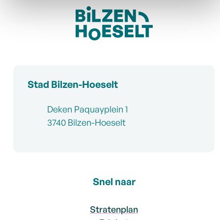
Contact & openingsuren
Stad Bilzen-Hoeselt
Adres
Deken Paquayplein 1
,
3740
Bilzen-Hoeselt
Snel naar
Stratenplan