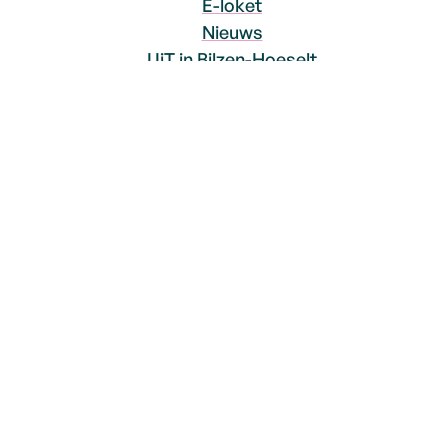
E-loket
Nieuws
UiT in Bilzen-Hoeselt
Social Media
Facebook
Instagram
YouTube
© 2026
Bilzen-Hoeselt
Proclaimer
Toegankelijkheidsverklaring
Sitemap
Privacyverklaring
LCP nv 2026 ©