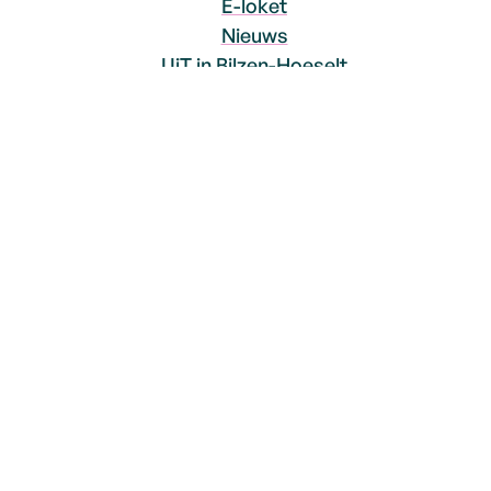
E-loket
Nieuws
UiT in Bilzen-Hoeselt
Social Media
Facebook
Instagram
YouTube
© 2026
Bilzen-Hoeselt
Proclaimer
Toegankelijkheidsverklaring
Sitemap
Privacyverklaring
LCP nv 2026 ©