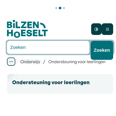
Naar inhoud
Bilzen-Hoeselt
Hoog con
Me
Waarmee kunnen we jou helpen?
Zoeken
Onderwijs
Ondersteuning voor leerlingen
Toon alle broodkruimel items
Ondersteuning voor leerlingen