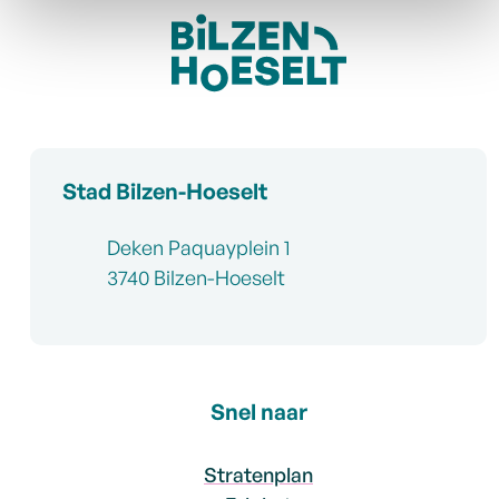
Contact & openingsuren
Stad Bilzen-Hoeselt
Adres
Deken Paquayplein 1
,
3740
Bilzen-Hoeselt
Snel naar
Stratenplan