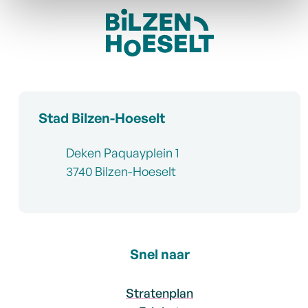
Contact & openingsuren
Stad Bilzen-Hoeselt
Adres
Deken Paquayplein 1
,
3740
Bilzen-Hoeselt
Snel naar
Stratenplan