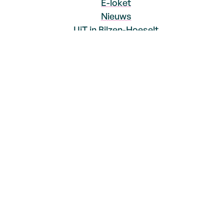
E-loket
Nieuws
UiT in Bilzen-Hoeselt
Social Media
Facebook
Instagram
YouTube
© 2026
Bilzen-Hoeselt
Proclaimer
Toegankelijkheidsverklaring
Sitemap
Privacyverklaring
LCP nv 2026 ©