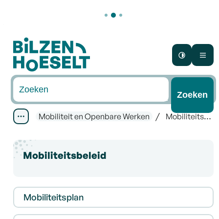
Naar inhoud
Bilzen-Hoeselt
Hoog con
Me
Waarmee kunnen we jou helpen?
Zoeken
Mobiliteit en Openbare Werken
Mobiliteitsbeleid
Toon alle broodkruimel items
Mobiliteitsbeleid
Thema's
Mobiliteitsplan