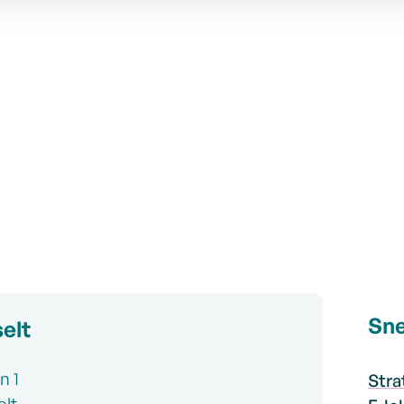
gsuren
Sne
elt
n 1
Stra