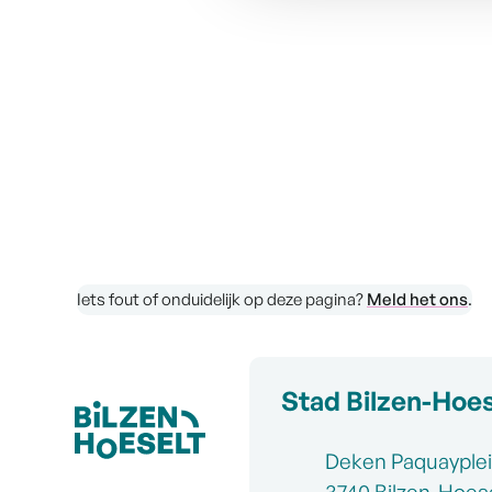
Iets fout of onduidelijk op deze pagina?
Meld het ons
.
Contact & openin
Stad Bilzen-Hoes
Adres
Deken Paquayplei
,