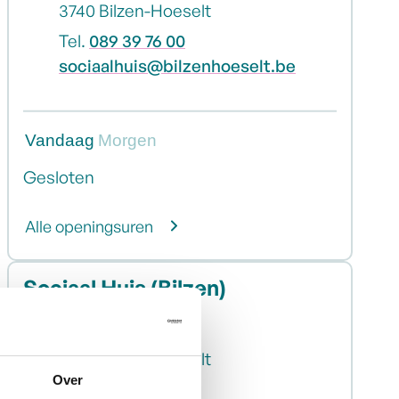
,
3740
Bilzen-Hoeselt
Tel.
089 39 76 00
E-mail
sociaalhuis
@
bilzenhoeselt.be
Vandaag
Morgen
Gesloten
Bieskruid en Biesotiekje
Alle openingsuren
Sociaal Huis (Bilzen)
Adres
Hospitaalstraat 15
,
3740
Bilzen-Hoeselt
Over
Tel.
089 39 76 00