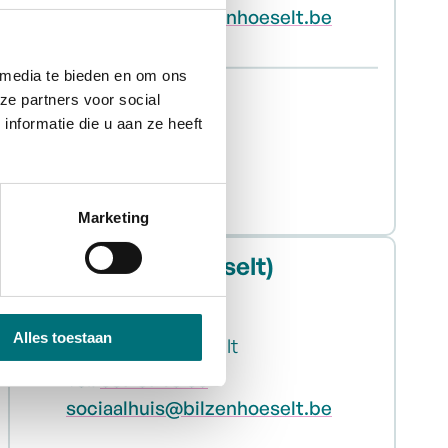
E-mail
sociaalhuis
@
bilzenhoeselt.be
 media te bieden en om ons
Vandaag
Morgen
ze partners voor social
nformatie die u aan ze heeft
Gesloten
Sociaal Huis (Bilzen)
Alle openingsuren
Marketing
Sociaal Huis (Hoeselt)
Adres
Europalaan 1
Alles toestaan
,
3730
Bilzen-Hoeselt
Tel.
089 39 76 00
E-mail
sociaalhuis
@
bilzenhoeselt.be