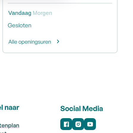
Vandaag
Morgen
Gesloten
Sociaal Huis (Hoeselt)
Alle openingsuren
l naar
Social Media
tenplan
Facebook
Instagram
YouTube