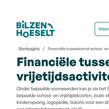
Naar inhoud
Bilzen-Hoeselt
Waarm
Startpagina
Financiële tussenkomst school- en v
Financiële tuss
vrijetijdsactivi
Onder bepaalde voorwaarden kan je via het S
bepaalde school- en vrijetijdskosten, zoals
kinderopvang, logopedie, tickets voor een a
een internetabonnement, kledij ...