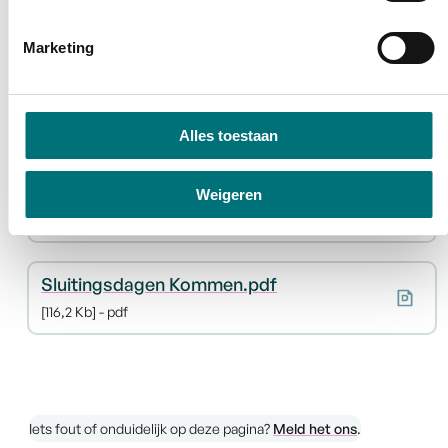
digitale geschenkkaart Stad Bilzen-Hoeselt
Downloads
Marketing
Zwembadreglement
300,2 Kb
pdf
Alles toestaan
Kledingvoorschriften zwembad
Weigeren
615,2 Kb
jpg
Sluitingsdagen Kommen.pdf
116,2 Kb
pdf
Iets fout of onduidelijk op deze pagina?
Meld het ons
.