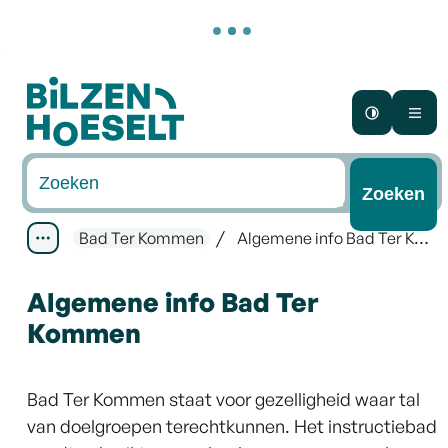
Naar inhoud
Bilzen-Hoeselt
Hoog con
Me
Waarmee kunnen we jou helpen?
Zoeken
Bad Ter Kommen
Algemene info Bad Ter Kommen
Toon alle broodkruimel items
Algemene info Bad Ter
Kommen
Bad Ter Kommen staat voor gezelligheid waar tal
van doelgroepen terechtkunnen. Het instructiebad