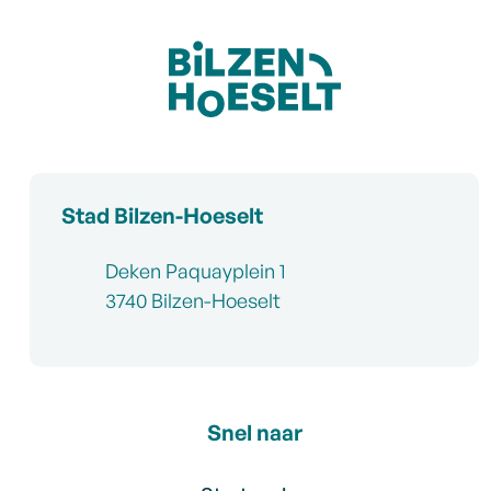
Contact & openingsuren
Stad Bilzen-Hoeselt
Adres
Deken Paquayplein 1
,
3740
Bilzen-Hoeselt
Snel naar