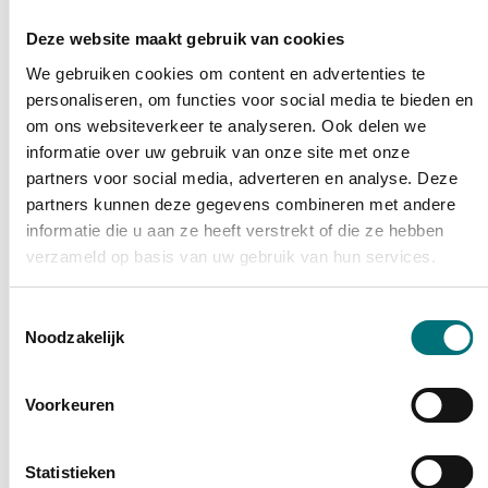
heeft, kan het instructiebad op sommige
Deze website maakt gebruik van cookies
momenten exclusief beschikbaar zijn voor
We gebruiken cookies om content en advertenties te
bepaalde doelgroepen of activiteiten.
personaliseren, om functies voor social media te bieden en
om ons websiteverkeer te analyseren. Ook delen we
Sluitingsdagen & -periodes
informatie over uw gebruik van onze site met onze
partners voor social media, adverteren en analyse. Deze
De maand juli en tijdens het kerstverlof
partners kunnen deze gegevens combineren met andere
Wettelijke feestdagen
informatie die u aan ze heeft verstrekt of die ze hebben
verzameld op basis van uw gebruik van hun services.
Het volledige overzicht van de sluitingsdagen
vind je hieronder.
Toestemmingsselectie
Noodzakelijk
Betaalmogelijkheden:
contant
Voorkeuren
payconiq
factuur
Statistieken